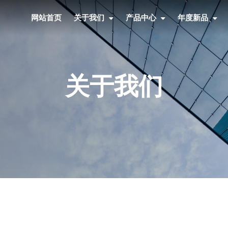
网站首页
关于我们
产品中心
年度新品
关于我们