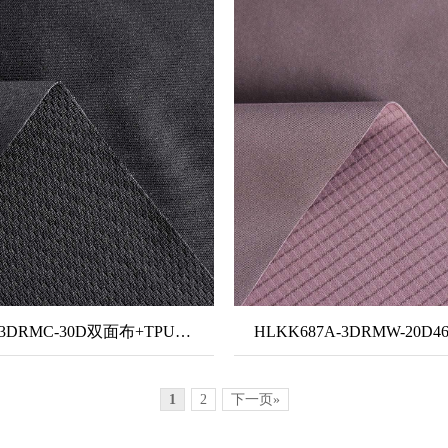
HLKK866-3DRMC-30D双面布+TPU中透+提花鸟眼-暖氧吧
1
2
下一页»