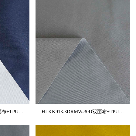
HLKK912-3DRMW-20D双面布+TPU中透白+50D条感薄纱
HLKK913-3DRMW-30D双面布+TPU中透白+5036超密薄纱