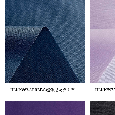
HLKK863-3DRMW-超薄尼龙双面布+TPU中透白+30D无氨弹双面布