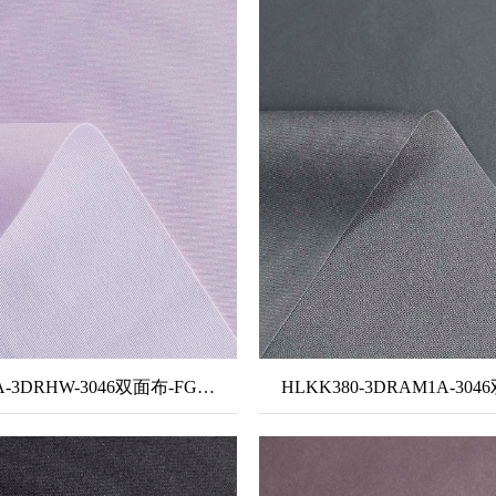
HLKK597A-3DRHW-3046双面布-FG+TPU高透白+12#雪纱