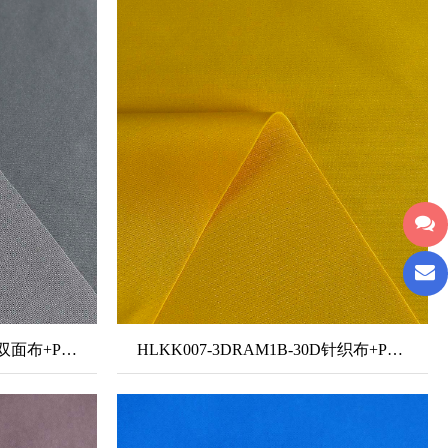
HLKK380-3DRAM1A-3046双面布+PU透气膜+30D加密单面薄纱
HLKK007-3DRAM1B-30D针织布+PU透气膜+30D针织布