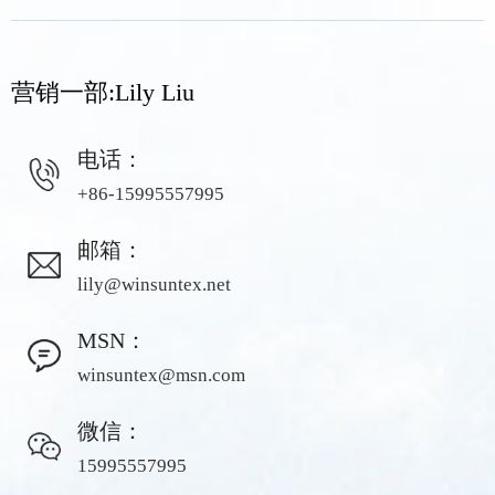
营销一部:Lily Liu
电话：
+86-15995557995
邮箱：
lily@winsuntex.net
MSN：
winsuntex@msn.com
微信：
15995557995