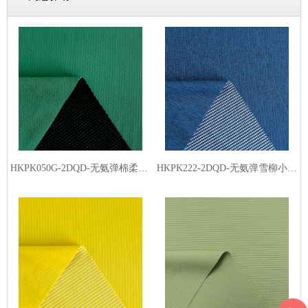
HKPK050G-2DQD-无氨弹棉柔品字格2#-丙纶黑丝（低温熨烫）
HKPK222-2DQD-无氨弹雪柳小点格-丙纶白丝（低温熨烫）