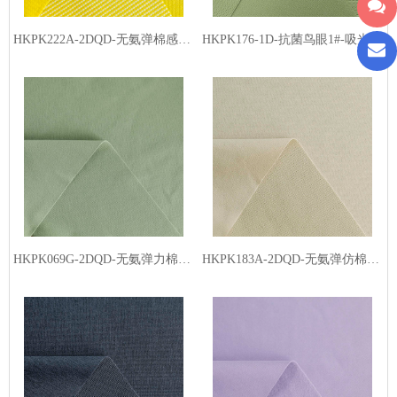
HKPK222A-2DQD-无氨弹棉感小点格-丙纶白丝（低温熨烫）
HKPK176-1D-抗菌鸟眼1#-吸光发热
HKPK069G-2DQD-无氨弹力棉感面料5#-吸光发热
HKPK183A-2DQD-无氨弹仿棉暖阳细格-吸光发热