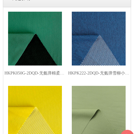
HKPK050G-2DQD-无氨弹棉柔品字格2#-丙纶黑丝（低温熨烫）
HKPK222-2DQD-无氨弹雪柳小点格-丙纶白丝（低温熨烫）