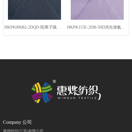
HKPK096B2-2DQD-阳离子吸湿速干棉感雪柳-吸光发热
HKPK115E-2DB-50D消光涤氨PK起绒布-吸光发热
Company 公司
惠烨纺织(江苏)有限公司