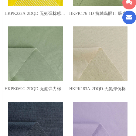
HKPK222A-2DQD-无氨弹棉感小点格-丙纶白丝（低温熨烫）
HKPK176-1D-抗菌鸟眼1#-吸光发热
HKPK069G-2DQD-无氨弹力棉感面料5#-吸光发热
HKPK183A-2DQD-无氨弹仿棉暖阳细格-吸光发热